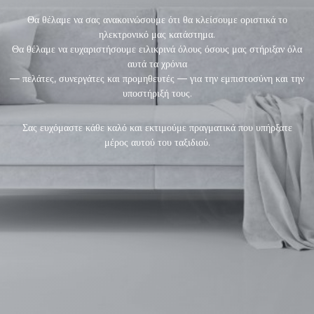
Θα θέλαμε να σας ανακοινώσουμε ότι θα κλείσουμε οριστικά το
ηλεκτρονικό μας κατάστημα.
Θα θέλαμε να ευχαριστήσουμε ειλικρινά όλους όσους μας στήριξαν όλα
αυτά τα χρόνια
— πελάτες, συνεργάτες και προμηθευτές — για την εμπιστοσύνη και την
υποστήριξή τους.
Σας ευχόμαστε κάθε καλό και εκτιμούμε πραγματικά που υπήρξατε
μέρος αυτού του ταξιδιού.