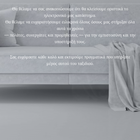
Θα θέλαμε να σας ανακοινώσουμε ότι θα κλείσουμε οριστικά το
ηλεκτρονικό μας κατάστημα.
Θα θέλαμε να ευχαριστήσουμε ειλικρινά όλους όσους μας στήριξαν όλα
αυτά τα χρόνια
— πελάτες, συνεργάτες και προμηθευτές — για την εμπιστοσύνη και την
υποστήριξή τους.
Σας ευχόμαστε κάθε καλό και εκτιμούμε πραγματικά που υπήρξατε
μέρος αυτού του ταξιδιού.